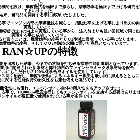
した。
究機関を設け、摩擦抵抗を極限まで減らし、摺動効率を極限まで上げる研究を
てまいりました。
結果、当商品を開発する事に成功いたしました。
する事でエンジン内部の摩擦抵抗を減らし、摺動効率を上げる事により出力の
実現しています。
じ回転域で出力の向上を実現している事から、注入前よりも低い回転域で同じ
実現する事に成功しています。
ると言うことは、燃費効率の改善とＣＯ2削減に貢献している事になります。
と燃費効率の改善、そしてＣＯ2削減を念頭に置いた商品となっています。
RAN☆UPの特徴
を追求した結果、今までの常識を打ち破る摺動性能促進剤となっています
事業用に開発された新素材と弊社独自のファインセラミック系素材等を配合。
ルにもこだわりの100%化学合成オイルを使用しています。
ス良く配合し、摩擦や振動によるエネルギー損失を最小限に抑えるとともに
進に関する性能保持の耐久性をも兼ね備えた製品です。
酸化性にも優れ、エンジンオイル自体の耐久性をもアップさせます。
る事で、10,000km程度走行してもエンジンオイルを交換する必要はありま
ジンオイルが適正量で使用されている事が条件です)