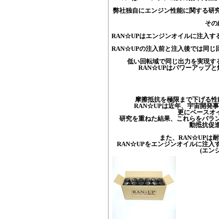
弊社独自にエンジン性能に関する研
その
RAN☆UPはエンジンオイルに注入
RAN☆UPの注入前と注入後では同
低い回転域で同じ出力を実現す
RAN☆UPはパワーアップ
摩擦抵抗を極限まで下げる性能
RAN☆UPは近年、宇宙開発
更にベースオイ
研究を重ねた結果、これらをバラン
動抵抗促
また、RAN☆UPは耐
RAN☆UPをエンジンオイルに注入す
(エン