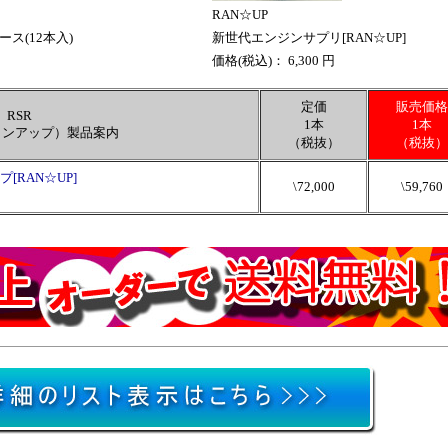
RAN☆UP
ース(12本入)
新世代エンジンサプリ[RAN☆UP]
価格(税込)： 6,300 円
定価
販売価格
RSR
1本
1本
（ランアップ）製品案内
（税抜）
（税抜）
[RAN☆UP]
\72,000
\59,760