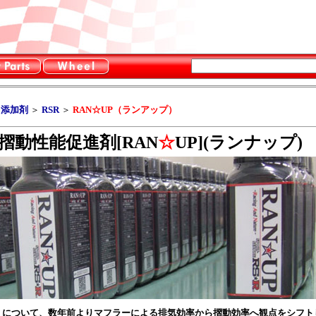
・添加剤
＞
RSR
＞
RAN☆UP（ランアップ）
摺動性能促進剤
[RAN
☆
UP](ランナップ)
」について、数年前よりマフラーによる排気効率から摺動効率へ観点をシフト