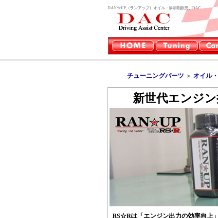
RAN☆UP（ランアップ）オイル・添加剤販売。DAC
チューニングパーツ
＞
オイル
新世代
エンジン
RS☆Rは「エンジン出力の効率向上