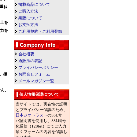
掲載商品について
重ね
ご購入方法
業販について
向上を
お支払方法
出力を
ご利用規約・ご利用登録
会社概要
通販法の表記
。
プライバシーポリシー
、摺
お問合せフォーム
メールマガジン一覧
せん。
個人情報保護について
当サイトでは、実在性の証明
とプライバシー保護のため、
日本ジオトラスト
のSSLサー
バ証明書を使用し、SSL暗号
化通信（128bit）にてご入力
頂くフォームの内容を保護し