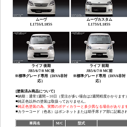
ムーヴ
ムーヴカスタム
L175S/L185S
L175S/L185S
ライフ 後期
ライフ 前期
JB5/6/7/8 MC後
JB5/6/7/8 MC前
※標準グレード専用（DIVA非対
※標準グレード専用（DIVA非対
応）
応）
[塗装済み商品について]
■
納期：通常1週間～10日（受注が多い場合は2週間程度かかります
■
純正色以外の塗装は取扱っておりません。
■
純正色塗装の為、実際のボディカラーと多少異なる場合がありま
■
カラーコード（色名）はボンネットまたは助手席ドア部に記載さ
車両名
M/C
型式