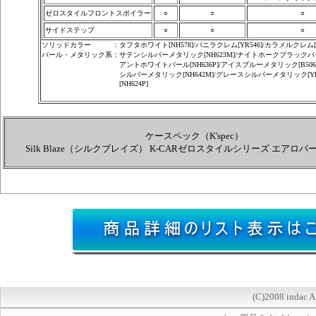
ゼロスタイルフロントスポイラー
○
○
○
サイドステップ
○
○
○
ソリッドカラー
：
タフタホワイト[NH578]/バニラクレム[YR546]/カラメルクレム[Y
パール・メタリック系
：
サテンシルバーメタリック[NH623M]/ナイトホークブラックパール[
アントホワイトパール[NH636P]/アイスブルーメタリック[B506
シルバーメタリック[NH642M]/グレースシルバーメタリック[Y
[NH624P]
ケースペック（K'spec）
Silk Blaze（シルクブレイズ） K-CARゼロスタイルシリーズ エアロ
(C)2008 indac A