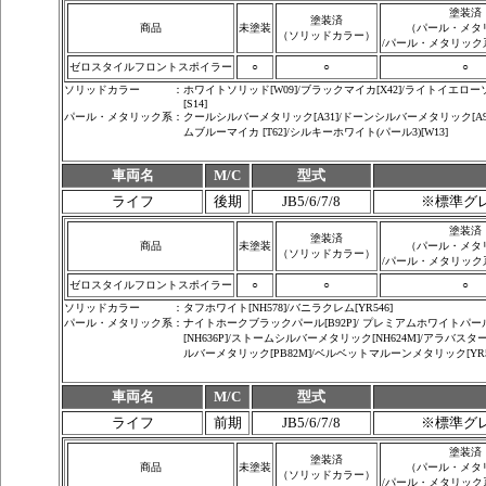
塗装済
塗装済
商品
未塗装
（パール・メタ
（ソリッドカラー）
/
パール・メタリック
ゼロスタイルフロントスポイラー
○
○
○
ソリッドカラー
：
ホワイトソリッド[W09]/ブラックマイカ[X42]/ライトイエローソリ
[S14]
パール・メタリック系
：
クールシルバーメタリック[A31]/ドーンシルバーメタリック[A9
ムブルーマイカ [T62]/シルキーホワイト(パール3)[W13]
車両名
M/C
型式
ライフ
後期
JB5/6/7/8
※標準グレ
塗装済
塗装済
商品
未塗装
（パール・メタ
（ソリッドカラー）
/
パール・メタリック
ゼロスタイルフロントスポイラー
○
○
○
ソリッドカラー
：
タフホワイト[NH578]/バニラクレム[YR546]
パール・メタリック系
：
ナイトホークブラックパール[B92P]/ プレミアムホワイトパール
[NH636P]/ストームシルバーメタリック[NH624M]/アラバス
ルバーメタリック[PB82M]/ベルベットマルーンメタリック[YR5
車両名
M/C
型式
ライフ
前期
JB5/6/7/8
※標準グレ
塗装済
塗装済
商品
未塗装
（パール・メタ
（ソリッドカラー）
/
パール・メタリック