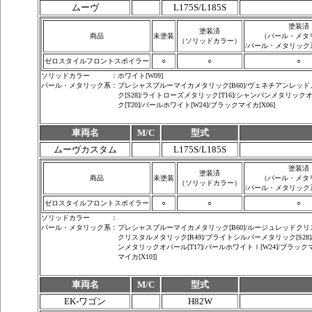
ムーヴ
L175S/L185S
塗装済
塗装済
商品
未塗装
（パール・メタ
（ソリッドカラー）
/
パール・メタリック
ゼロスタイルフロントスポイラー
○
○
○
ソリッドカラー
：
ホワイト[W09]
パール・メタリック系
：
プレシャスブルーマイカメタリック[B60]/ヴェネチアンレッド
ク[S28]/ライトローズメタリック[T16]/シャンパンメタリック
ク[T20]/パールホワイト[W24]/ブラックマイカ[X06]
車両名
M/C
型式
ムーヴカスタム
L175S/L185S
塗装済
塗装済
商品
未塗装
（パール・メタ
（ソリッドカラー）
/
パール・メタリック
ゼロスタイルフロントスポイラー
○
○
○
ソリッドカラー
：
パール・メタリック系
：
プレシャスブルーマイカメタリック[B60]/ルージュレッドクリ
クリスタルメタリック[R49]/ブライトシルバーメタリック[S28]
ンメタリックオパール[T17]/パールホワイトⅠ[W24]/ブラッ
マイカ[X10]]
車両名
M/C
型式
EK-ワゴン
H82W