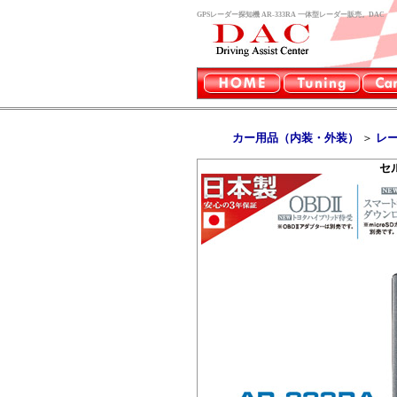
GPSレーダー探知機 AR-333RA 一体型レーダー販売。DAC
カー用品（内装・外装）
＞
レ
セル