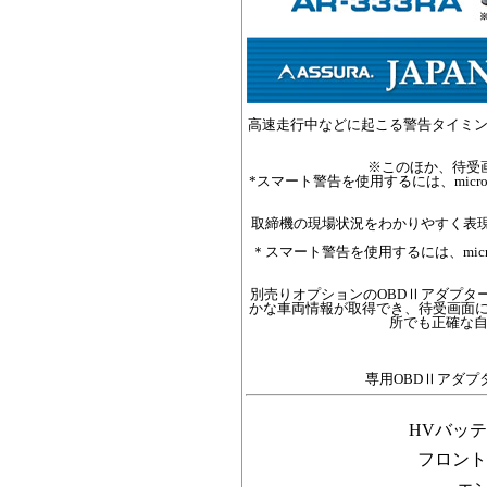
高速走行中などに起こる警告タイミ
※このほか、待受
*スマート警告を使用するには、micr
取締機の現場状況をわかりやすく表
＊スマート警告を使用するには、micr
別売りオプションのOBDⅡアダプター（
かな車両情報が取得でき、待受画面に
所でも正確な
専用OBDⅡアダプ
HVバッ
フロント