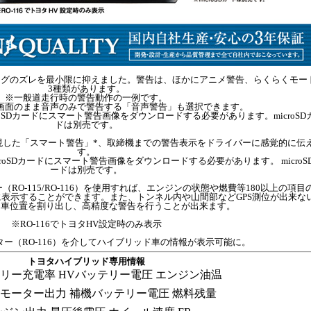
ングのズレを最小限に抑えました。警告は、ほかにアニメ警告、らくらくモー
3種類があります。
※一般道走行時の警告動作の一例です。
画面のまま音声のみで警告する「音声警告」も選択できます。
oSDカードにスマート警告画像をダウンロードする必要があります。microSD
ドは別売です。
現した「スマート警告」*、取締機までの警告表示をドライバーに感覚的に伝
す。
oSDカードにスマート警告画像をダウンロードする必要があります。 microS
ードは別売です。
RO-115/RO-116）を使用すれば、エンジンの状態や燃費等180以上の項目
表示することができます。また、トンネル内や山間部などGPS測位が出来な
自車位置を割り出し、高精度な警告を行うことが出来ます。
※RO-116でトヨタHV設定時のみ表示
ター（RO-116）を介してハイブリッド車の情報が表示可能に。
トヨタハイブリッド専用情報
テリー充電率
HVバッテリー電圧
エンジン油温
モーター出力
補機バッテリー電圧
燃料残量