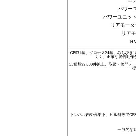
エ
パワー
パワーユニッ
リアモータ
リアモ
H
GPS31基、グロナス24基、みちびき
くく、正確な警告動作
55種類99,000件以上、取締・検問
トンネル内や高架下、ビル群等でGP
一般的な1