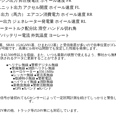
ンジン出力
昇圧後電圧
ホイール速度 FR
ユニット出力
アクセル開度
ホイール速度 FL
ト出力（馬力）
エアコン消費電力
ホイール速度 RR
ー出力
ジェネレーター発電量
ホイール速度 RL
ータートルク配分比
滑空
ハンドル切れ角
Vバッテリー電流
外気温度
ヨーレート
1基、SBAS（GAGAN1基、ひまわり2基）と受信衛星が多いので自車位置がズ
が可能です。高層ビル街や山間部でも安定した性能を発揮します。
データ42,500件以上を収録。また、いつも最新の状態で使えるよう、弊社から無
提供されるデータに更新することができます。
●ヘリテレ無線 ●警察デジタル無線
●警備無線 ●消防ヘリテレ無線
●カーロケーター ●350.1MHz
●レッカー無線 ●署活系無線
●取締特小無線 ●警察電話
●ハイウェイ無線 ●消防無線
●新救急無線 ●警察活動無線
●GPS ●Xバンド ●Kバンド
S信号が途切れてもGセンサーによって一定区間計測を続けてしっかりと警告
す。
2V車の他、トラック等の24V車にも対応しています。