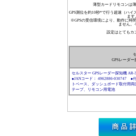
薄型カードリモコンは
GPS測位を約10秒*で行う超速（ハ
ます
※GPSの受信環境により、動作に時間
ません。
設定はとてもカ
セ
GPSレーダー探
セルスター GPSレーダー探知機 AR-3
●JANコード： 4962886-030
トベース、ダッシュボード取付用両
テープ、リモコン用電池