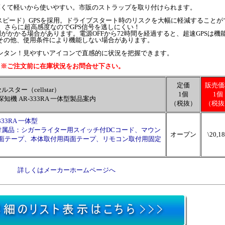
薄くて軽いから使いやすい。市販のストラップを取り付けられます。
イスピード）GPSを採用。ドライブスタート時のリスクを大幅に軽減することが
。さらに超高感度なのでGPS信号を逃しにくい！
がかかる場合があります。電源OFFから72時間を経過すると、超速GPSは機
その他、使用条件により機能しない場合があります。
ンタン！見やすいアイコンで直感的に状況を把握できます。
※ご注文前に在庫状況をお問合せ下さい。
定価
販売価
ルスター（cellstar）
1個
1個
知機 AR-333RA 一体型製品案内
（税抜）
（税抜
33RA 一体型
747 ●付属品：シガーライター用スイッチ付DCコード、マウン
オープン
\20,1
面テープ、本体取付用両面テープ、リモコン取付用固定
詳しくはメーカーホームページへ