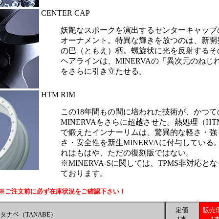
CENTER CAP
妖艶なスポークを演出するセンターキャップ
オーナメント。特異な輝きを放つのは、新開
の巴（ともえ）柄。螺旋状に光を反射するそ
ヘアラインは、MINERVAの「異次元のねじ
をさらに引き立たせる。
HTM RIM
この18年間もの間に培われた技術が、かつて
MINERVAをさらに超越させた。熱処理（HT
で鍛えたインナーリムは、驚異的な軽さ・強
さ・安全性を新生MINERVAに付与している
れはもはや、ただの復刻版ではない。
※MINERVA-Sに関しては、TPMS非対応と
ております。
※ご注文前に必ず在庫状況をご確認下さい！
定価
販売
タナベ（TANABE）
1本
1