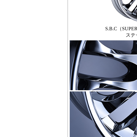
S.B.C（SUPE
ステ