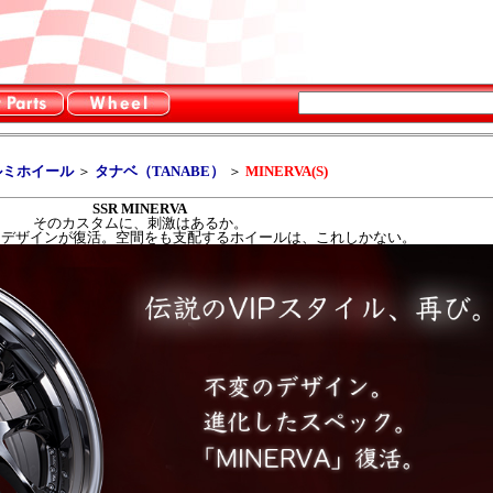
ルミホイール
＞
タナベ（TANABE）
＞
MINERVA(S)
SSR MINERVA
そのカスタムに、刺激はあるか。
説的デザインが復活。空間をも支配するホイールは、これしかない。