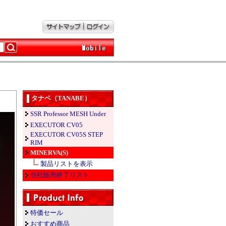
タナベ（TANABE）
SSR Professor MESH Under
EXECUTOR CV05
EXECUTOR CV05S STEP
RIM
MINERVA(S)
製品リストを表示
当社販売終了リスト
特価セール
おすすめ商品