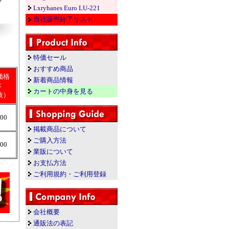
Lxryhanes Euro LU-221
当社販売終了リスト
特価セール
おすすめ商品
価格
新着商品情報
本
カートの中身を見る
抜）
000
掲載商品について
ご購入方法
000
業販について
お支払方法
ご利用規約・ご利用登録
会社概要
通販法の表記