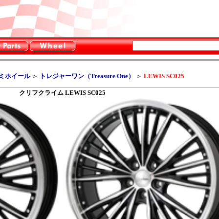
ルミホイール
＞
トレジャーワン（Treasure One）
＞
LEWIS SC025
クリフクライム LEWIS SC025