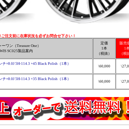
※ご注文前に在庫状況を必ずお問合せ下さい！
定価
販売
ワン（Treasure One）
1本
1
WIS SC025製品案内
（税抜）
（税
0J 5H-114.3 +45 Black Polish（1本）
\60,000
\27,
0J 5H-114.3 +35 Black Polish（1本）
\60,000
\27,