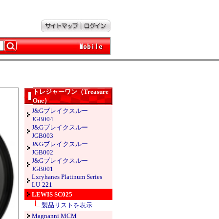
トレジャーワン（Treasure
One）
J&Gブレイクスルー
JGB004
J&Gブレイクスルー
JGB003
J&Gブレイクスルー
JGB002
J&Gブレイクスルー
JGB001
Lxryhanes Platinum Series
LU-221
LEWIS SC025
製品リストを表示
Magnanni MCM