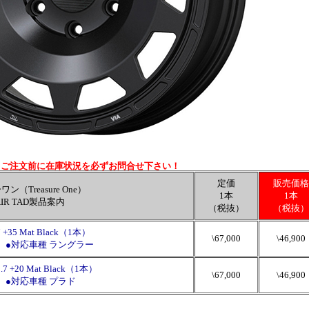
※ご注文前に在庫状況を必ずお問合せ下さい！
定価
販売価格
（Treasure One）
1本
1本
AIR TAD製品案内
（税抜）
（税抜）
 +35 Mat Black（1本）
\67,000
\46,900
 ●対応車種 ラングラー
.7 +20 Mat Black（1本）
\67,000
\46,900
 ●対応車種 プラド