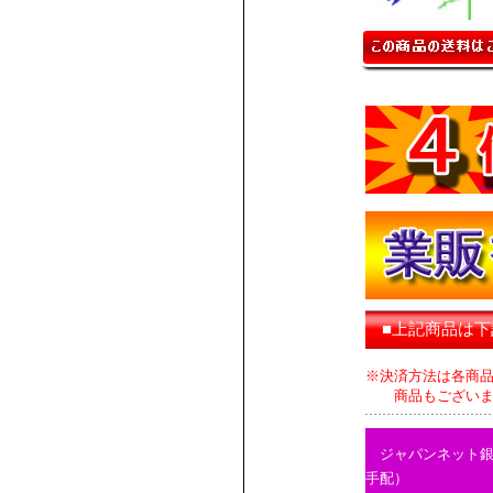
■上記商品は
※決済方法は各商
商品もございます
ジャパンネット
手配）