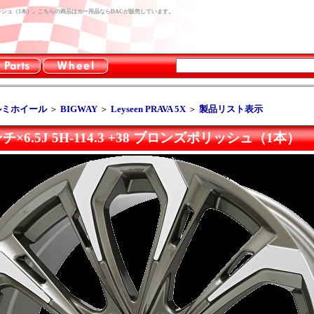
38 ブロンズポリッシュ（1本）。こちらの商品はカー用品ならDACが販売しています。
ルミホイール
＞
BIGWAY
＞
Leyseen PRAVA 5X
＞
製品リスト表示
6インチ×6.5J 5H-114.3 +38 ブロンズポリッシュ（1本）