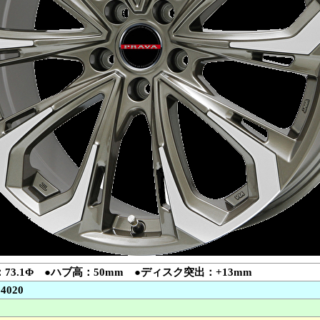
73.1Φ ●ハブ高：50mm ●ディスク突出：+13mm
14020