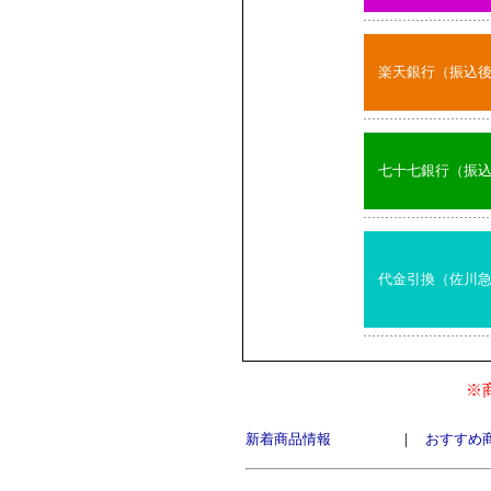
楽天銀行（振込
七十七銀行（振
代金引換（佐川
※
新着商品情報
｜
おすすめ