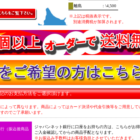
離島
：\4,500
※上記は税抜表示です。
別途消費税が加算されます。
下記のお支払方法をご選択頂けます。
品によって異なります。商品によってはカード決済や代金引換等をご用意して
のでご了承願います。
ジャパンネット銀行に口座をお持ちの方は、こちらがお得
銀行（振込後商品
ご入金確認してからの商品手配となります。
※お振込み手数料はお客様負担とさせていただきます。