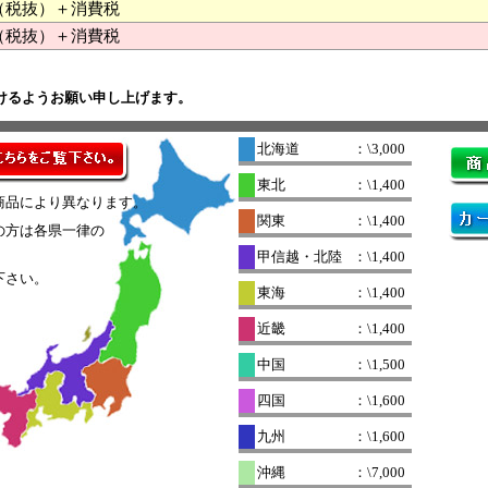
00 （税抜）＋消費税
（税抜）＋消費税
けるようお願い申し上げます。
北海道
：\3,000
東北
：\1,400
商品により異なります。
関東
：\1,400
の方は各県一律の
。
甲信越・北陸
：\1,400
下さい。
東海
：\1,400
近畿
：\1,400
中国
：\1,500
四国
：\1,600
九州
：\1,600
沖縄
：\7,000