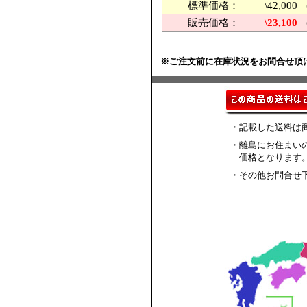
標準価格：
\42,0
販売価格：
\23,100
※ご注文前に在庫状況をお問合せ頂
・記載した送料は
・離島にお住まい
価格となります
・その他お問合せ