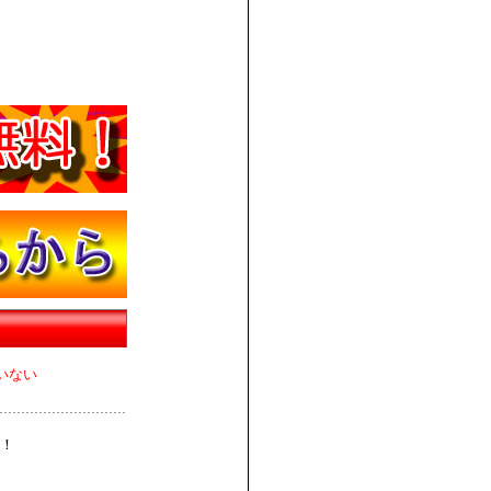
いない
！