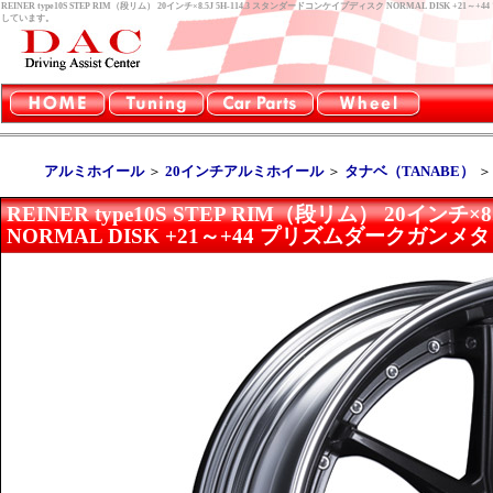
REINER type10S STEP RIM（段リム） 20インチ×8.5J 5H-114.3 スタンダードコンケイプディスク NORMAL DI
しています。
アルミホイール
＞
20インチアルミホイール
＞
タナベ（TANABE）
REINER type10S STEP RIM（段リム） 20イン
NORMAL DISK +21～+44 プリズムダークガンメ