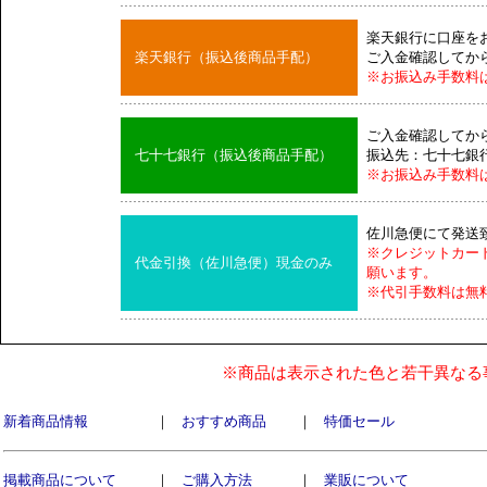
楽天銀行に口座を
楽天銀行（振込後商品手配）
ご入金確認してか
※お振込み手数料
ご入金確認してか
七十七銀行（振込後商品手配）
振込先：七十七銀
※お振込み手数料
佐川急便にて発送
※クレジットカー
代金引換（佐川急便）現金のみ
願います。
※代引手数料は無
※商品は表示された色と若干異なる
新着商品情報
｜
おすすめ商品
｜
特価セール
掲載商品について
｜
ご購入方法
｜
業販について