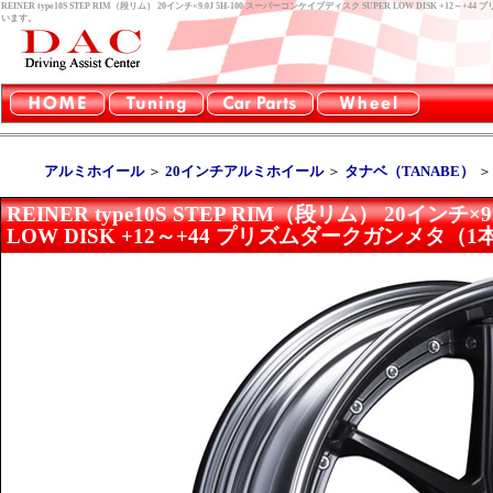
REINER type10S STEP RIM（段リム） 20インチ×9.0J 5H-100 スーパーコンケイプディスク SUPER LOW DISK
います。
アルミホイール
＞
20インチアルミホイール
＞
タナベ（TANABE）
REINER type10S STEP RIM（段リム） 20インチ
LOW DISK +12～+44 プリズムダークガンメタ（1