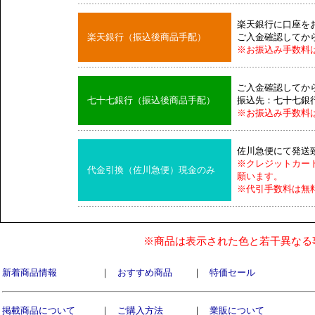
楽天銀行に口座を
楽天銀行（振込後商品手配）
ご入金確認してか
※お振込み手数料
ご入金確認してか
七十七銀行（振込後商品手配）
振込先：七十七銀
※お振込み手数料
佐川急便にて発送
※クレジットカー
代金引換（佐川急便）現金のみ
願います。
※代引手数料は無
※商品は表示された色と若干異なる
新着商品情報
｜
おすすめ商品
｜
特価セール
掲載商品について
｜
ご購入方法
｜
業販について