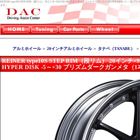
REINER type10S STEP RIM（段リム） 20インチ×9.0J 5H-100 スタンダードコンケイプディスク HYPER DISK
ます。
アルミホイール
＞
20インチアルミホイール
＞
タナベ（TANABE）
REINER type10S STEP RIM（段リム） 20イン
HYPER DISK -5～+30 プリズムダークガンメタ（