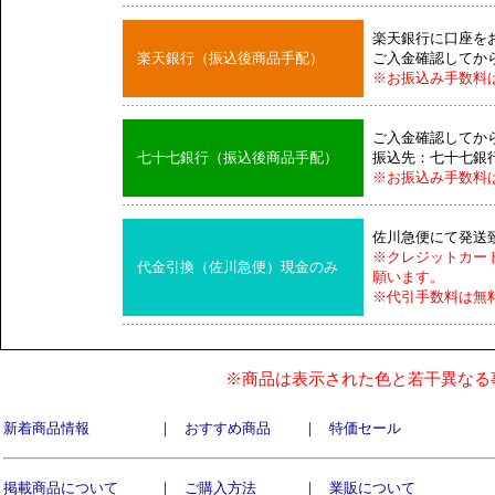
楽天銀行に口座を
楽天銀行（振込後商品手配）
ご入金確認してか
※お振込み手数料
ご入金確認してか
七十七銀行（振込後商品手配）
振込先：七十七銀
※お振込み手数料
佐川急便にて発送
※クレジットカー
代金引換（佐川急便）現金のみ
願います。
※代引手数料は無
※商品は表示された色と若干異なる
新着商品情報
｜
おすすめ商品
｜
特価セール
掲載商品について
｜
ご購入方法
｜
業販について