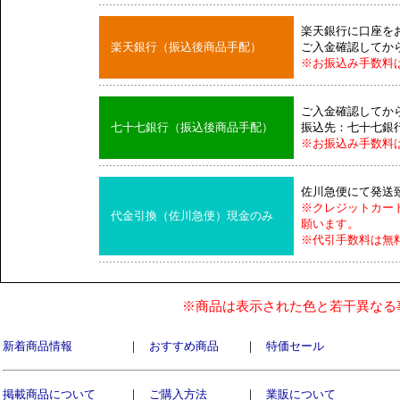
楽天銀行に口座を
楽天銀行（振込後商品手配）
ご入金確認してか
※お振込み手数料
ご入金確認してか
七十七銀行（振込後商品手配）
振込先：七十七銀
※お振込み手数料
佐川急便にて発送
※クレジットカー
代金引換（佐川急便）現金のみ
願います。
※代引手数料は無
※商品は表示された色と若干異なる
新着商品情報
｜
おすすめ商品
｜
特価セール
掲載商品について
｜
ご購入方法
｜
業販について