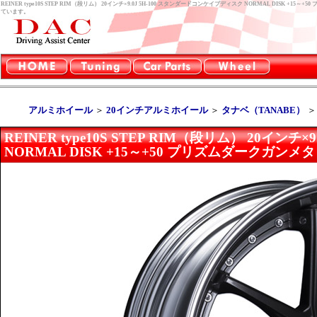
REINER type10S STEP RIM（段リム） 20インチ×9.0J 5H-100 スタンダードコンケイプディスク NORMAL DISK
ています。
アルミホイール
＞
20インチアルミホイール
＞
タナベ（TANABE）
REINER type10S STEP RIM（段リム） 20イン
NORMAL DISK +15～+50 プリズムダークガンメ