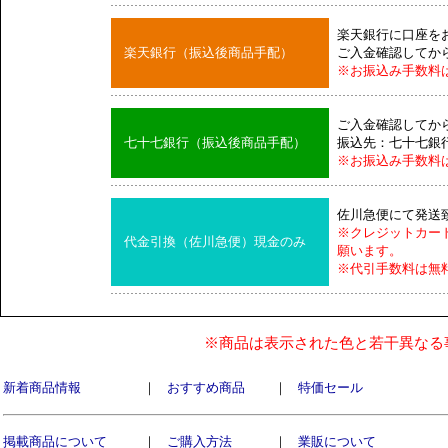
楽天銀行に口座を
楽天銀行（振込後商品手配）
ご入金確認してか
※お振込み手数料
ご入金確認してか
七十七銀行（振込後商品手配）
振込先：七十七銀
※お振込み手数料
佐川急便にて発送
※クレジットカー
代金引換（佐川急便）現金のみ
願います。
※代引手数料は無
※商品は表示された色と若干異なる
新着商品情報
｜
おすすめ商品
｜
特価セール
掲載商品について
｜
ご購入方法
｜
業販について