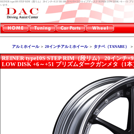
REINER type10S STEP RIM（段リム） 20インチ×9.5J 5H-100 スーパーコンケイプディスク SUPER LOW DIS
います。
アルミホイール
＞
20インチアルミホイール
＞
タナベ（TANABE）
REINER type10S STEP RIM（段リム） 20インチ
LOW DISK +6～+51 プリズムダークガンメタ（1本