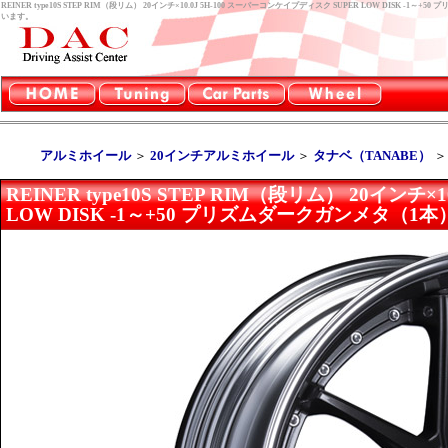
REINER type10S STEP RIM（段リム） 20インチ×10.0J 5H-100 スーパーコンケイプディスク SUPER LOW DIS
います。
アルミホイール
＞
20インチアルミホイール
＞
タナベ（TANABE）
REINER type10S STEP RIM（段リム） 20インチ
LOW DISK -1～+50 プリズムダークガンメタ（1本