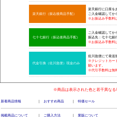
楽天銀行に口座を
楽天銀行（振込後商品手配）
ご入金確認してか
※お振込み手数料
ご入金確認してか
七十七銀行（振込後商品手配）
振込先：七十七銀
※お振込み手数料
佐川急便にて発送
※クレジットカー
代金引換（佐川急便）現金のみ
願います。
※代引手数料は無
※商品は表示された色と若干異なる
新着商品情報
｜
おすすめ商品
｜
特価セール
掲載商品について
｜
ご購入方法
｜
業販について