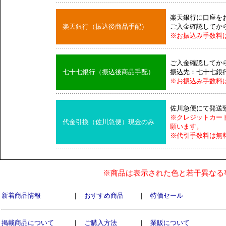
楽天銀行に口座を
楽天銀行（振込後商品手配）
ご入金確認してか
※お振込み手数料
ご入金確認してか
七十七銀行（振込後商品手配）
振込先：七十七銀
※お振込み手数料
佐川急便にて発送
※クレジットカー
代金引換（佐川急便）現金のみ
願います。
※代引手数料は無
※商品は表示された色と若干異なる
新着商品情報
｜
おすすめ商品
｜
特価セール
掲載商品について
｜
ご購入方法
｜
業販について