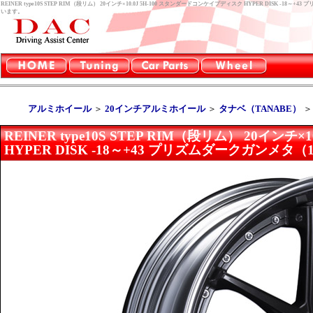
REINER type10S STEP RIM（段リム） 20インチ×10.0J 5H-100 スタンダードコンケイプディスク HYPER DISK
います。
アルミホイール
＞
20インチアルミホイール
＞
タナベ（TANABE）
REINER type10S STEP RIM（段リム） 20イン
HYPER DISK -18～+43 プリズムダークガンメタ（