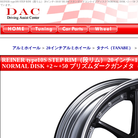
REINER type10S STEP RIM（段リム） 20インチ×10.0J 5H-100 スタンダードコンケイプディスク NORMAL DIS
ています。
アルミホイール
＞
20インチアルミホイール
＞
タナベ（TANABE）
REINER type10S STEP RIM（段リム） 20イン
NORMAL DISK +2～+50 プリズムダークガンメタ