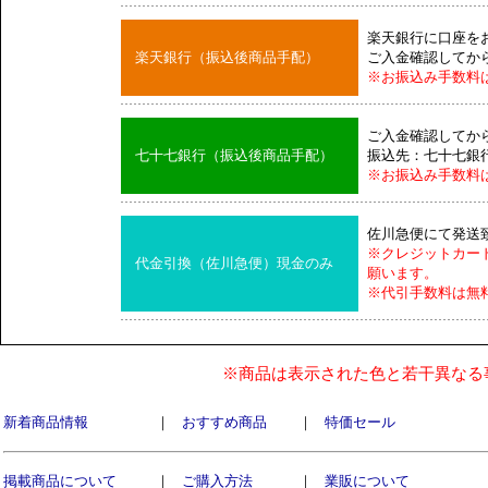
楽天銀行に口座を
楽天銀行（振込後商品手配）
ご入金確認してか
※お振込み手数料
ご入金確認してか
七十七銀行（振込後商品手配）
振込先：七十七銀
※お振込み手数料
佐川急便にて発送
※クレジットカー
代金引換（佐川急便）現金のみ
願います。
※代引手数料は無
※商品は表示された色と若干異なる
新着商品情報
｜
おすすめ商品
｜
特価セール
掲載商品について
｜
ご購入方法
｜
業販について