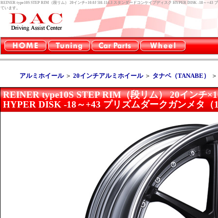
REINER type10S STEP RIM（段リム） 20インチ×10.0J 5H-114.3 スタンダードコンケイプディスク HYPER DIS
ています。
アルミホイール
＞
20インチアルミホイール
＞
タナベ（TANABE）
REINER type10S STEP RIM（段リム） 20イン
HYPER DISK -18～+43 プリズムダークガンメタ（