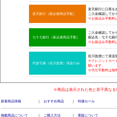
楽天銀行に口座を
楽天銀行（振込後商品手配）
ご入金確認してか
※お振込み手数料
ご入金確認してか
七十七銀行（振込後商品手配）
振込先：七十七銀
※お振込み手数料
佐川急便にて発送
※クレジットカー
代金引換（佐川急便）現金のみ
願います。
※代引手数料は無
※商品は表示された色と若干異なる
新着商品情報
｜
おすすめ商品
｜
特価セール
掲載商品について
｜
ご購入方法
｜
業販について