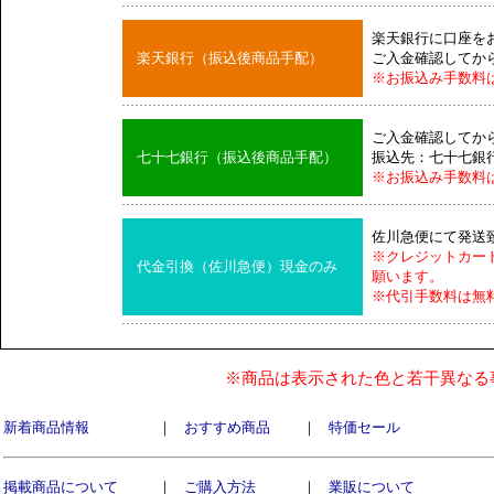
楽天銀行に口座を
楽天銀行（振込後商品手配）
ご入金確認してか
※お振込み手数料
ご入金確認してか
七十七銀行（振込後商品手配）
振込先：七十七銀
※お振込み手数料
佐川急便にて発送
※クレジットカー
代金引換（佐川急便）現金のみ
願います。
※代引手数料は無
※商品は表示された色と若干異なる
新着商品情報
｜
おすすめ商品
｜
特価セール
掲載商品について
｜
ご購入方法
｜
業販について