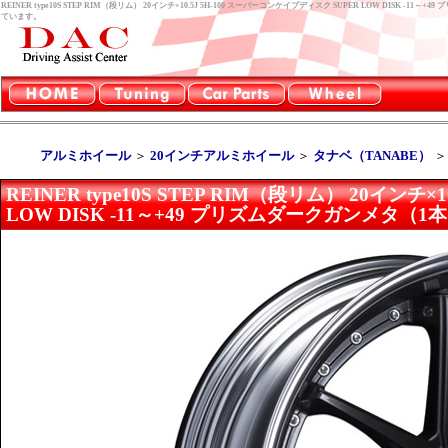
REINER type10S STEP RIM（段リム） 20インチ×10.5J 5H-100 スーパーコンケイプディスク SUPER LOW DIS
ています。
アルミホイール
＞
20インチアルミホイール
＞
タナベ（TANABE）
REINER type10S STEP RIM（段リム） 20インチ
LOW DISK -11～+49 プリズムダークガンメタ（1