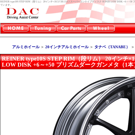
REINER type10S STEP RIM（段リム） 20インチ×10.5J 5H-114.3 スーパーコンケイプディスク SUPER LOW D
ています。
アルミホイール
＞
20インチアルミホイール
＞
タナベ（TANABE）
REINER type10S STEP RIM（段リム） 20インチ
LOW DISK +6～+50 プリズムダークガンメタ（1本