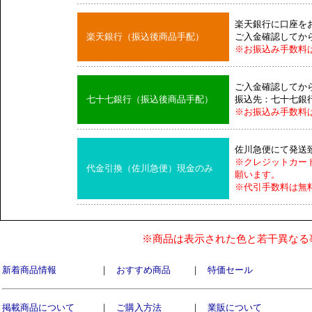
楽天銀行に口座を
楽天銀行（振込後商品手配）
ご入金確認してか
※お振込み手数料
ご入金確認してか
七十七銀行（振込後商品手配）
振込先：七十七銀
※お振込み手数料
佐川急便にて発送
※クレジットカー
代金引換（佐川急便）現金のみ
願います。
※代引手数料は無
※商品は表示された色と若干異なる
新着商品情報
｜
おすすめ商品
｜
特価セール
掲載商品について
｜
ご購入方法
｜
業販について