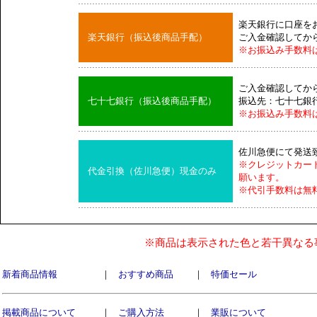
楽天銀行に口座を
楽天銀行（振込後商品手配）
ご入金確認してか
※お振込み手数料
ご入金確認してか
七十七銀行（振込後商品手配）
振込先：七十七銀
※お振込み手数料
佐川急便にて発送
※クレジットカー
代金引換（佐川急便）現金のみ
願います。
※代引手数料は無
※商品は表示された色と若干異なる
新着商品情報
｜
おすすめ商品
｜
特価セール
掲載商品について
｜
ご購入方法
｜
業販について