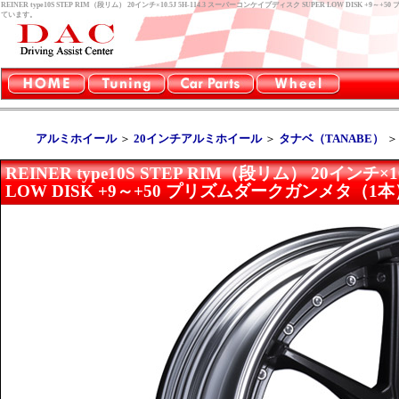
REINER type10S STEP RIM（段リム） 20インチ×10.5J 5H-114.3 スーパーコンケイプディスク SUPER LOW D
ています。
アルミホイール
＞
20インチアルミホイール
＞
タナベ（TANABE）
REINER type10S STEP RIM（段リム） 20インチ
LOW DISK +9～+50 プリズムダークガンメタ（1本