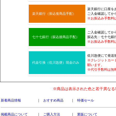
楽天銀行に口座を
楽天銀行（振込後商品手配）
ご入金確認してか
※お振込み手数料
ご入金確認してか
七十七銀行（振込後商品手配）
振込先：七十七銀
※お振込み手数料
佐川急便にて発送
※クレジットカー
代金引換（佐川急便）現金のみ
願います。
※代引手数料は無
※商品は表示された色と若干異なる
新着商品情報
｜
おすすめ商品
｜
特価セール
掲載商品について
｜
ご購入方法
｜
業販について