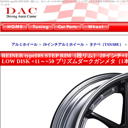
REINER type10S STEP RIM（段リム） 20インチ×11.0J 5H-100 スーパーコンケイプディスク SUPER LOW DIS
ています。
アルミホイール
＞
20インチアルミホイール
＞
タナベ（TANABE）
REINER type10S STEP RIM（段リム） 20インチ
LOW DISK +11～+50 プリズムダークガンメタ（1