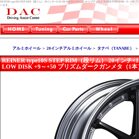
REINER type10S STEP RIM（段リム） 20インチ×11.0J 5H-100 スーパーコンケイプディスク SUPER LOW DIS
います。
アルミホイール
＞
20インチアルミホイール
＞
タナベ（TANABE）
REINER type10S STEP RIM（段リム） 20インチ
LOW DISK +9～+50 プリズムダークガンメタ（1本