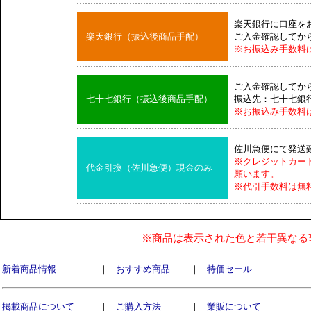
楽天銀行に口座を
楽天銀行（振込後商品手配）
ご入金確認してか
※お振込み手数料
ご入金確認してか
七十七銀行（振込後商品手配）
振込先：七十七銀
※お振込み手数料
佐川急便にて発送
※クレジットカー
代金引換（佐川急便）現金のみ
願います。
※代引手数料は無
※商品は表示された色と若干異なる
新着商品情報
｜
おすすめ商品
｜
特価セール
掲載商品について
｜
ご購入方法
｜
業販について