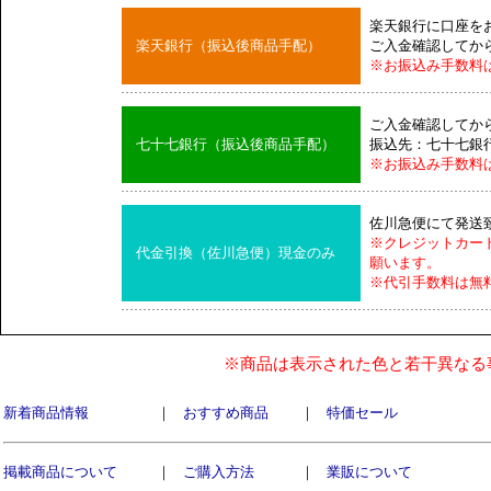
楽天銀行に口座を
楽天銀行（振込後商品手配）
ご入金確認してか
※お振込み手数料
ご入金確認してか
七十七銀行（振込後商品手配）
振込先：七十七銀
※お振込み手数料
佐川急便にて発送
※クレジットカー
代金引換（佐川急便）現金のみ
願います。
※代引手数料は無
※商品は表示された色と若干異なる
新着商品情報
｜
おすすめ商品
｜
特価セール
掲載商品について
｜
ご購入方法
｜
業販について