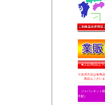
■上記商品は
※決済方法は各商
商品もございます
ジャパンネット
手配）