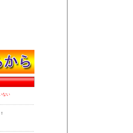
いない
！