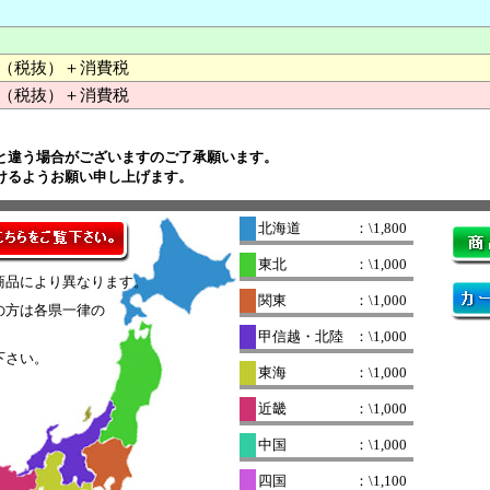
000 （税抜）＋消費税
（税抜）＋消費税
と違う場合がございますのご了承願います。
けるようお願い申し上げます。
北海道
：\1,800
東北
：\1,000
商品により異なります。
関東
：\1,000
の方は各県一律の
。
甲信越・北陸
：\1,000
下さい。
東海
：\1,000
近畿
：\1,000
中国
：\1,000
四国
：\1,100