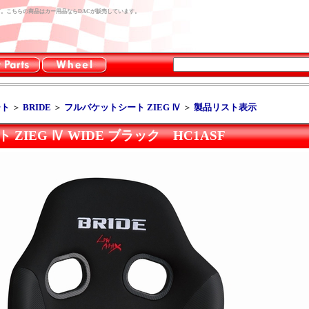
C1ASF。こちらの商品はカー用品ならDACが販売しています。
ート
＞
BRIDE
＞
フルバケットシート ZIEG Ⅳ
＞
製品リスト表示
 ZIEG Ⅳ WIDE ブラック HC1ASF