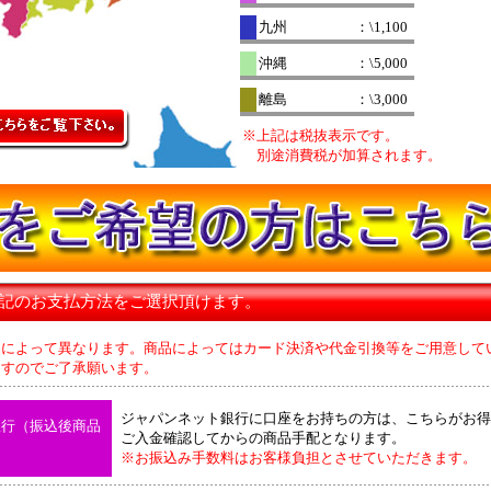
九州
：\1,100
沖縄
：\5,000
離島
：\3,000
※上記は税抜表示です。
別途消費税が加算されます。
下記のお支払方法をご選択頂けます。
品によって異なります。商品によってはカード決済や代金引換等をご用意して
のでご了承願います。
ジャパンネット銀行に口座をお持ちの方は、こちらがお得
銀行（振込後商品
ご入金確認してからの商品手配となります。
※お振込み手数料はお客様負担とさせていただきます。