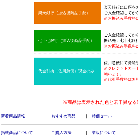
楽天銀行に口座を
楽天銀行（振込後商品手配）
ご入金確認してか
※お振込み手数料
ご入金確認してか
七十七銀行（振込後商品手配）
振込先：七十七銀
※お振込み手数料
佐川急便にて発送
※クレジットカー
代金引換（佐川急便）現金のみ
願います。
※代引手数料は無
※商品は表示された色と若干異なる
新着商品情報
｜
おすすめ商品
｜
特価セール
掲載商品について
｜
ご購入方法
｜
業販について