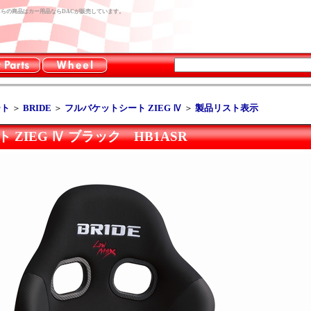
R。こちらの商品はカー用品ならDACが販売しています。
ート
＞
BRIDE
＞
フルバケットシート ZIEG Ⅳ
＞
製品リスト表示
 ZIEG Ⅳ ブラック HB1ASR