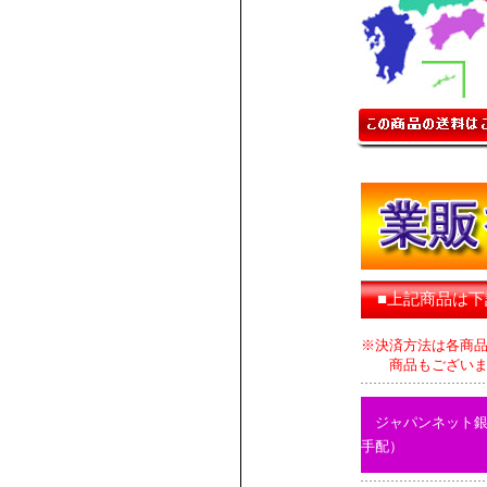
■上記商品は
※決済方法は各商
商品もございます
ジャパンネット
手配）