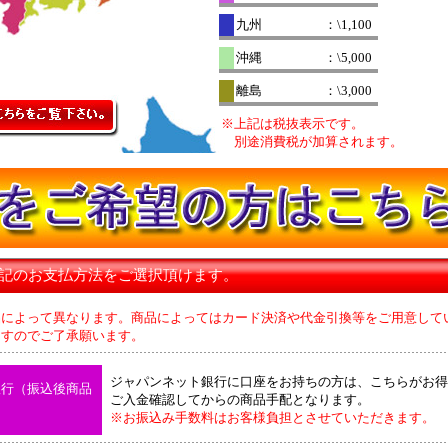
九州
：\1,100
沖縄
：\5,000
離島
：\3,000
※上記は税抜表示です。
別途消費税が加算されます。
下記のお支払方法をご選択頂けます。
品によって異なります。商品によってはカード決済や代金引換等をご用意して
のでご了承願います。
ジャパンネット銀行に口座をお持ちの方は、こちらがお得
銀行（振込後商品
ご入金確認してからの商品手配となります。
※お振込み手数料はお客様負担とさせていただきます。