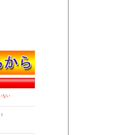
いない
！