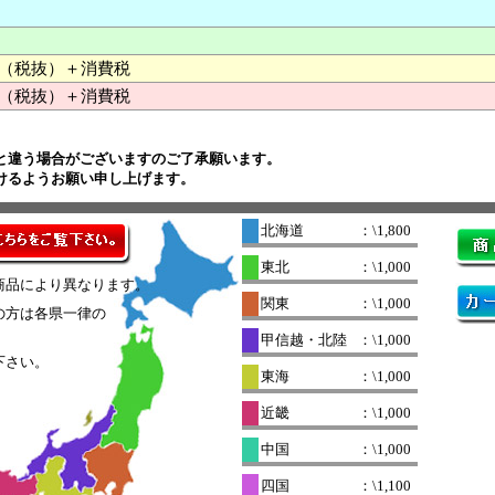
000 （税抜）＋消費税
（税抜）＋消費税
と違う場合がございますのご了承願います。
けるようお願い申し上げます。
北海道
：\1,800
東北
：\1,000
商品により異なります。
関東
：\1,000
の方は各県一律の
。
甲信越・北陸
：\1,000
下さい。
東海
：\1,000
近畿
：\1,000
中国
：\1,000
四国
：\1,100