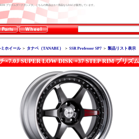
DISK +37 STEP RIM プリズムダークガンメタ。こちらの商品はカー用品ならDACが販売しています。
ルミホイール
＞
タナベ（TANABE）
＞
SSR Professor SP7
＞
製品リスト表示
19インチ×7.0J SUPER LOW DISK +37 STEP RIM