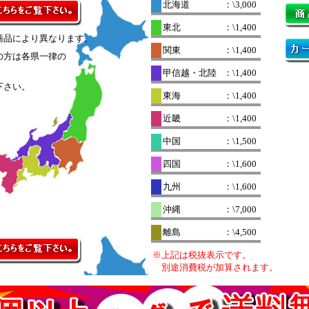
北海道
：\3,000
東北
：\1,400
商品により異なります。
関東
：\1,400
の方は各県一律の
。
甲信越・北陸
：\1,400
下さい。
東海
：\1,400
近畿
：\1,400
中国
：\1,500
四国
：\1,600
九州
：\1,600
沖縄
：\7,000
離島
：\4,500
※上記は税抜表示です。
別途消費税が加算されます。