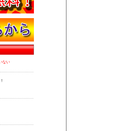
いない
！