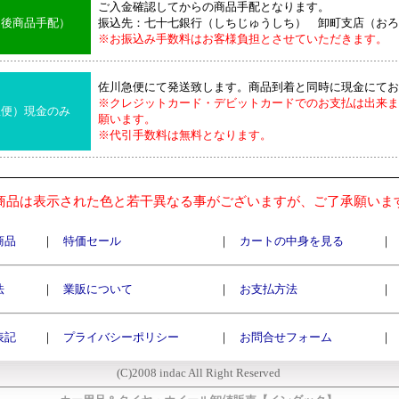
ご入金確認してからの商品手配となります。
込後商品手配）
振込先：七十七銀行（しちじゅうしち） 卸町支店（おろ
※お振込み手数料はお客様負担とさせていただきます。
佐川急便にて発送致します。商品到着と同時に現金にてお
※クレジットカード・デビットカードでのお支払は出来ま
急便）現金のみ
願います。
※代引手数料は無料となります。
商品は表示された色と若干異なる事がございますが、ご了承願いま
商品
｜
特価セール
｜
カートの中身を見る
｜
法
｜
業販について
｜
お支払方法
｜
表記
｜
プライバシーポリシー
｜
お問合せフォーム
｜
(C)2008 indac All Right Reserved