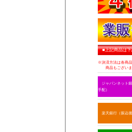
■上記商品は
※決済方法は各商
商品もございます
ジャパンネット
手配）
楽天銀行（振込