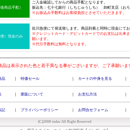
ご入金確認してからの商品手配となります。
込後商品手配）
振込先：七十七銀行（しちじゅうしち） 卸町支店（おろ
※お振込み手数料はお客様負担とさせていただきます。
佐川急便にて発送致します。商品到着と同時に現金にてお
※クレジットカード・デビットカードでのお支払は出来ま
急便）現金のみ
願います。
※代引手数料は無料となります。
商品は表示された色と若干異なる事がございますが、ご了承願いま
商品
｜
特価セール
｜
カートの中身を見る
｜
法
｜
業販について
｜
お支払方法
｜
表記
｜
プライバシーポリシー
｜
お問合せフォーム
｜
(C)2008 indac All Right Reserved