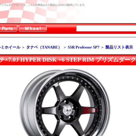
 +6 STEP RIM プリズムダークガンメタ。こちらの商品はカー用品ならDACが販売しています。
ルミホイール
＞
タナベ（TANABE）
＞
SSR Professor SP7
＞
製品リスト表示
19インチ×7.0J HYPER DISK +6 STEP RIM プリズム