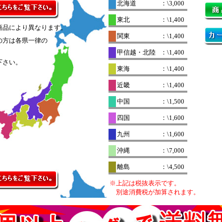
北海道
：\3,000
東北
：\1,400
商品により異なります。
関東
：\1,400
の方は各県一律の
。
甲信越・北陸
：\1,400
下さい。
東海
：\1,400
近畿
：\1,400
中国
：\1,500
四国
：\1,600
九州
：\1,600
沖縄
：\7,000
離島
：\4,500
※上記は税抜表示です。
別途消費税が加算されます。