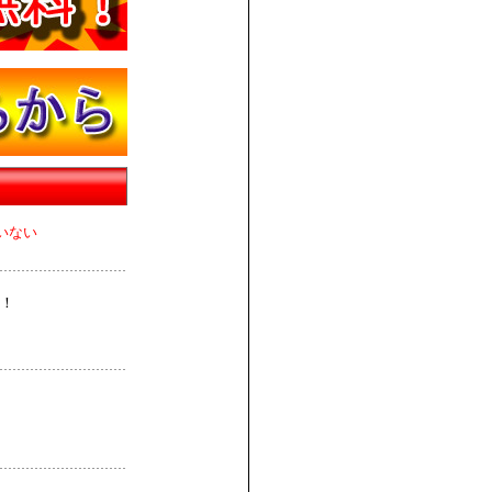
いない
！