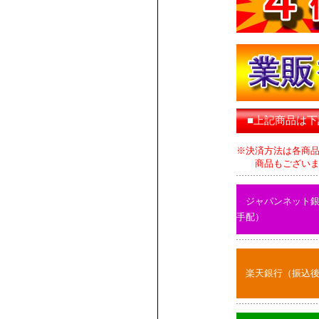
■上記商品は
※決済方法は各商
商品もございます
ジャパンネット
手配）
楽天銀行（振込