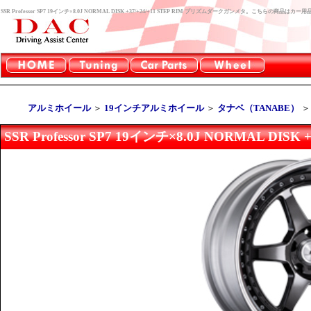
SSR Professor SP7 19インチ×8.0J NORMAL DISK +37/+24/+11 STEP RIM プリズムダークガンメタ。こちらの商
アルミホイール
＞
19インチアルミホイール
＞
タナベ（TANABE）
SSR Professor SP7 19インチ×8.0J NORMAL DI