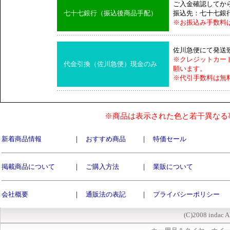
ご入金確認してか
七十七銀行（振込後商品手配）
振込先：七十七銀
※お振込み手数料
佐川急便にて発送
※クレジットカー
代金引換（佐川急便）現金のみ
願います。
※代引手数料は無
※商品は表示された色と若干異なる
新着商品情報
｜
おすすめ商品
｜
特価セール
掲載商品について
｜
ご購入方法
｜
業販について
会社概要
｜
通販法の表記
｜
プライバシーポリシー
(C)2008 indac A