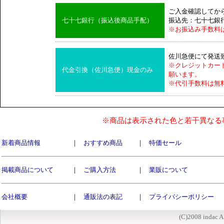
ご入金確認してか
七十七銀行（振込後商品手配）
振込先：七十七銀
※お振込み手数料
佐川急便にて発送
※クレジットカー
代金引換（佐川急便）現金のみ
願います。
※代引手数料は無
※商品は表示された色と若干異なる
新着商品情報
｜
おすすめ商品
｜
特価セール
掲載商品について
｜
ご購入方法
｜
業販について
会社概要
｜
通販法の表記
｜
プライバシーポリシー
(C)2008 indac A