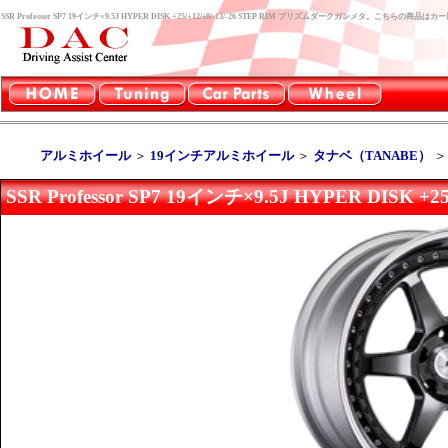
SSR Professor SP7 19インチ×9.5J HYPER DISK +25/+12/±0/-13/-26 STEP RIM プリズムダークガンメタ。こち
アルミホイール
＞
19インチアルミホイール
＞
タナベ（TANABE）
SSR Professor SP7 19インチ×9.5J HYPER DISK