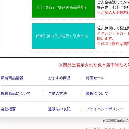
ご入金確認してか
七十七銀行（振込後商品手配）
振込先：七十七銀
※お振込み手数料
佐川急便にて発送
※クレジットカー
代金引換（佐川急便）現金のみ
願います。
※代引手数料は無
※商品は表示された色と若干異なる
新着商品情報
｜
おすすめ商品
｜
特価セール
掲載商品について
｜
ご購入方法
｜
業販について
会社概要
｜
通販法の表記
｜
プライバシーポリシー
(C)2008 indac A