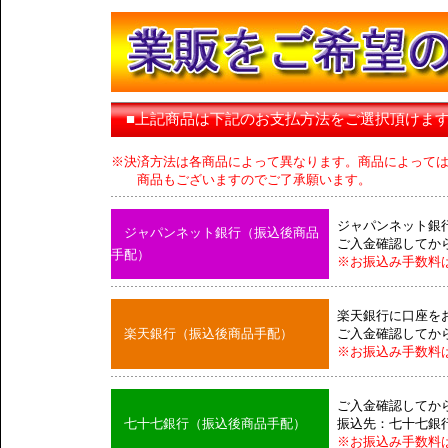
■上記商品は下記のお支払方法をご選択頂けま
※決済方法は各商品によって異なります。商品によって
商品もございますのでご了承願います。
ジャパンネット銀
ジャパンネット銀行（振込後商品
ご入金確認してか
手配）
※お振込み手数料
楽天銀行に口座を
楽天銀行（振込後商品手配）
ご入金確認してか
※お振込み手数料
ご入金確認してか
七十七銀行（振込後商品手配）
振込先：七十七銀
※お振込み手数料