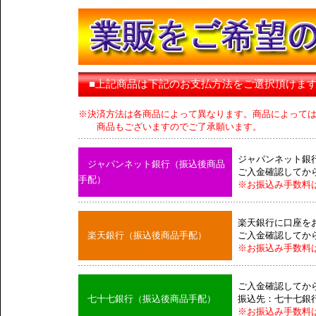
■上記商品は下記のお支払方法をご選択頂けま
※決済方法は各商品によって異なります。商品によって
商品もございますのでご了承願います。
ジャパンネット銀
ジャパンネット銀行（振込後商品
ご入金確認してか
手配）
※お振込み手数料
楽天銀行に口座を
楽天銀行（振込後商品手配）
ご入金確認してか
※お振込み手数料
ご入金確認してか
七十七銀行（振込後商品手配）
振込先：七十七銀
※お振込み手数料