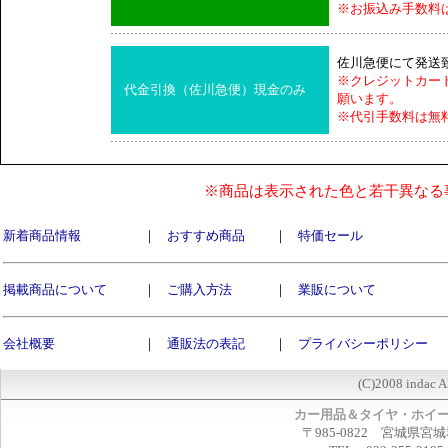
※お振込み手数料
佐川急便にて発送
※クレジットカー
代金引換（佐川急便）現金のみ
願います。
※代引手数料は無
※商品は表示された色と若干異なる
新着商品情報
｜
おすすめ商品
｜
特価セール
掲載商品について
｜
ご購入方法
｜
業販について
会社概要
｜
通販法の表記
｜
プライバシーポリシー
(C)2008 indac A
カー用品＆タイヤ・ホイ
〒985-0822 宮城県宮