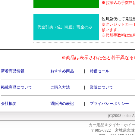
※お振込み手数料
佐川急便にて発送
※クレジットカー
代金引換（佐川急便）現金のみ
願います。
※代引手数料は無
※商品は表示された色と若干異なる
新着商品情報
｜
おすすめ商品
｜
特価セール
掲載商品について
｜
ご購入方法
｜
業販について
会社概要
｜
通販法の表記
｜
プライバシーポリシー
(C)2008 indac A
カー用品＆タイヤ・ホイ
〒985-0822 宮城県宮