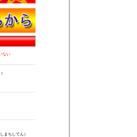
いない
！
しまちしてん）