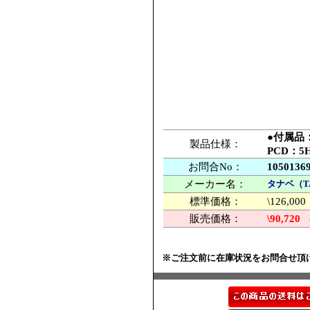
●付属品
製品仕様：
PCD：5
お問合No：
1050136
メーカー名：
タナベ（T
標準価格：
\126,
販売価格：
\90,720
※ご注文前に在庫状況をお問合せ頂