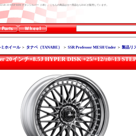
 DISK +25/+12/±0/-13 STEP RIM チタンシルバー（1本）。こちらの商品はカー用品ならDACが販売しています。
ルミホイール
＞
タナベ（TANABE）
＞
SSR Professor MESH Under
＞
製品リ
nder 20インチ×8.5J HYPER DISK +25/+12/±0/-1