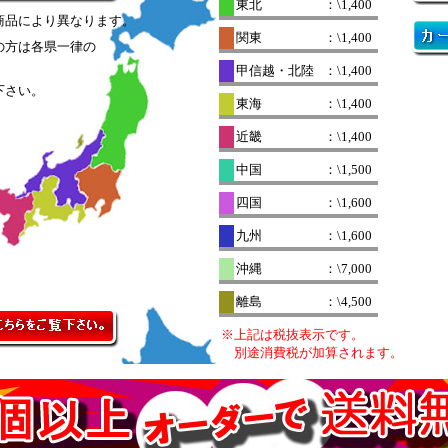
東北
：\1,400
商品により異なります。
関東
：\1,400
の方は各県一律の
。
甲信越・北陸
：\1,400
下さい。
東海
：\1,400
近畿
：\1,400
中国
：\1,500
四国
：\1,600
九州
：\1,600
沖縄
：\7,000
離島
：\4,500
※上記は税抜表示です。
別途消費税が加算されます。