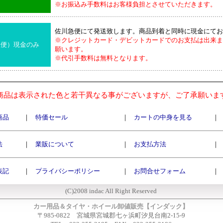
※お振込み手数料はお客様負担とさせていただきます。
佐川急便にて発送致します。商品到着と同時に現金にてお
※クレジットカード・デビットカードでのお支払は出来ま
急便）現金のみ
願います。
※代引手数料は無料となります。
商品は表示された色と若干異なる事がございますが、ご了承願いま
商品
｜
特価セール
｜
カートの中身を見る
｜
法
｜
業販について
｜
お支払方法
｜
表記
｜
プライバシーポリシー
｜
お問合せフォーム
｜
(C)2008 indac All Right Reserved
カー用品＆タイヤ・ホイール卸値販売【インダック】
〒985-0822 宮城県宮城郡七ヶ浜町汐見台南2-15-9