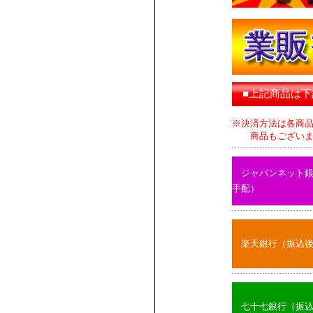
■上記商品は
※決済方法は各商
商品もございます
ジャパンネット
手配）
楽天銀行（振込
七十七銀行（振