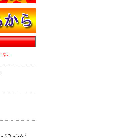
いない
！
しまちしてん）