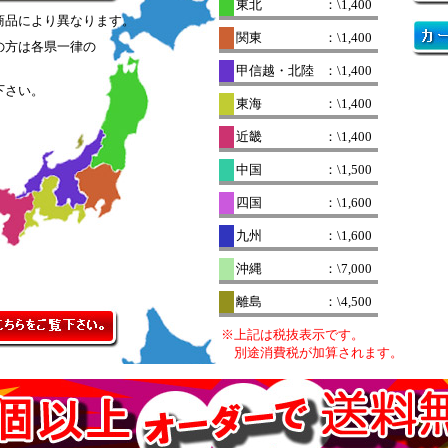
東北
：\1,400
商品により異なります。
関東
：\1,400
の方は各県一律の
。
甲信越・北陸
：\1,400
下さい。
東海
：\1,400
近畿
：\1,400
中国
：\1,500
四国
：\1,600
九州
：\1,600
沖縄
：\7,000
離島
：\4,500
※上記は税抜表示です。
別途消費税が加算されます。