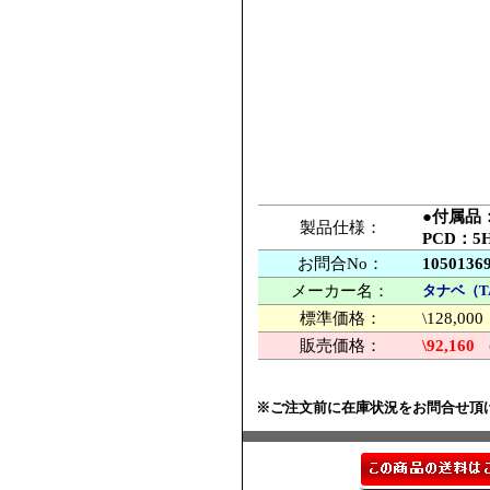
●付属品
製品仕様：
PCD：5
お問合No：
1050136
メーカー名：
タナベ（T
標準価格：
\128,
販売価格：
\92,160
※ご注文前に在庫状況をお問合せ頂