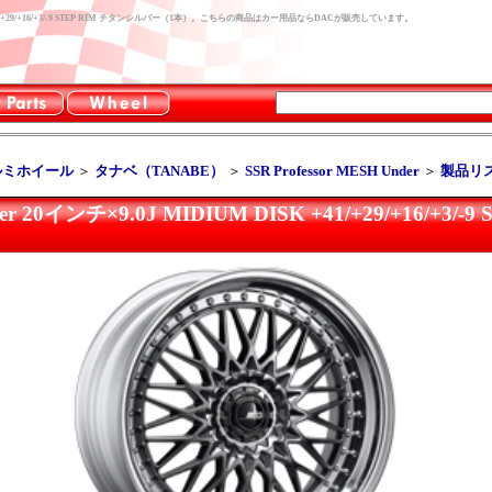
 DISK +41/+29/+16/+3/-9 STEP RIM チタンシルバー（1本）。こちらの商品はカー用品ならDACが販売しています。
ルミホイール
＞
タナベ（TANABE）
＞
SSR Professor MESH Under
＞
製品リ
nder 20インチ×9.0J MIDIUM DISK +41/+29/+16/+