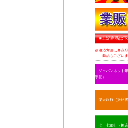
■上記商品は
※決済方法は各商
商品もございます
ジャパンネット
手配）
楽天銀行（振込
七十七銀行（振