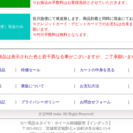
※お振込み手数料はお客様負担とさせていただきます。
佐川急便にて発送致します。商品到着と同時に現金にてお
※クレジットカード・デビットカードでのお支払は出来ま
急便）現金のみ
願います。
※代引手数料は無料となります。
商品は表示された色と若干異なる事がございますが、ご了承願いま
商品
｜
特価セール
｜
カートの中身を見る
｜
法
｜
業販について
｜
お支払方法
｜
表記
｜
プライバシーポリシー
｜
お問合せフォーム
｜
(C)2008 indac All Right Reserved
カー用品＆タイヤ・ホイール卸値販売【インダック】
〒985-0822 宮城県宮城郡七ヶ浜町汐見台南2-15-9