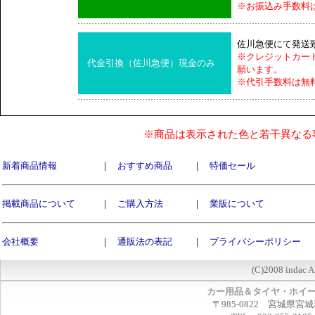
※お振込み手数料
佐川急便にて発送
※クレジットカー
代金引換（佐川急便）現金のみ
願います。
※代引手数料は無
※商品は表示された色と若干異なる
新着商品情報
｜
おすすめ商品
｜
特価セール
掲載商品について
｜
ご購入方法
｜
業販について
会社概要
｜
通販法の表記
｜
プライバシーポリシー
(C)2008 indac A
カー用品＆タイヤ・ホイ
〒985-0822 宮城県宮