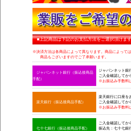
■上記商品は下記のお支払方法をご選択頂けま
※決済方法は各商品によって異なります。商品によって
商品もございますのでご了承願います。
ジャパンネット銀
ジャパンネット銀行（振込後商品
ご入金確認してか
手配）
※お振込み手数料
楽天銀行に口座を
楽天銀行（振込後商品手配）
ご入金確認してか
※お振込み手数料
ご入金確認してか
七十七銀行（振込後商品手配）
振込先：七十七銀