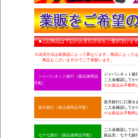
■上記商品は下記のお支払方法をご選択頂けま
※決済方法は各商品によって異なります。商品によって
商品もございますのでご了承願います。
ジャパンネット銀
ジャパンネット銀行（振込後商品
ご入金確認してか
手配）
※お振込み手数料
楽天銀行に口座を
楽天銀行（振込後商品手配）
ご入金確認してか
※お振込み手数料
ご入金確認してか
七十七銀行（振込後商品手配）
振込先：七十七銀