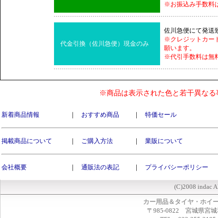
※お振込み手数料
佐川急便にて発送
※クレジットカー
代金引換（佐川急便）現金のみ
願います。
※代引手数料は無
※商品は表示された色と若干異なる
新着商品情報
｜
おすすめ商品
｜
特価セール
掲載商品について
｜
ご購入方法
｜
業販について
会社概要
｜
通販法の表記
｜
プライバシーポリシー
(C)2008 indac A
カー用品＆タイヤ・ホイ
〒985-0822 宮城県宮