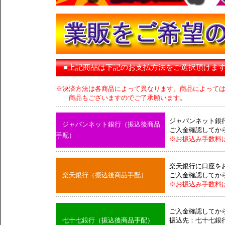
■上記商品は下記のお支払方法をご選択頂けま
※決済方法は各商品によって異なります。商品によって
商品もございますのでご了承願います。
ジャパンネット銀
ジャパンネット銀行（振込後商品
ご入金確認してか
手配）
※お振込み手数料
楽天銀行に口座を
楽天銀行（振込後商品手配）
ご入金確認してか
※お振込み手数料
ご入金確認してか
七十七銀行（振込後商品手配）
振込先：七十七銀