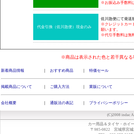
※お振込み手数料
佐川急便にて発送
※クレジットカー
代金引換（佐川急便）現金のみ
願います。
※代引手数料は無
※商品は表示された色と若干異なる
新着商品情報
｜
おすすめ商品
｜
特価セール
掲載商品について
｜
ご購入方法
｜
業販について
会社概要
｜
通販法の表記
｜
プライバシーポリシー
(C)2008 indac A
カー用品＆タイヤ・ホイ
〒985-0822 宮城県宮