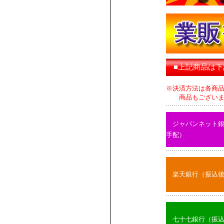
■上記商品は
※決済方法は各商
商品もございます
ジャパンネット
手配）
楽天銀行（振込
七十七銀行（振