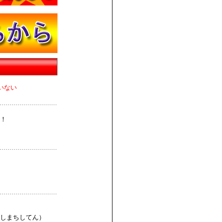
いない
！
しまちしてん）