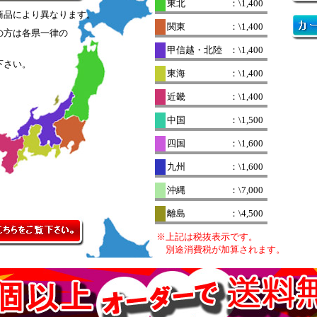
東北
：\1,400
商品により異なります。
関東
：\1,400
の方は各県一律の
。
甲信越・北陸
：\1,400
下さい。
東海
：\1,400
近畿
：\1,400
中国
：\1,500
四国
：\1,600
九州
：\1,600
沖縄
：\7,000
離島
：\4,500
※上記は税抜表示です。
別途消費税が加算されます。