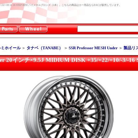
M DISK +35/+22/+10/-3/-16 STEP RIM ハイメタルブロンズ（1本）。こちらの商品はカー用品ならDACが販売しています。
ルミホイール
＞
タナベ（TANABE）
＞
SSR Professor MESH Under
＞
製品リ
nder 20インチ×9.5J MIDIUM DISK +35/+22/+10/-3