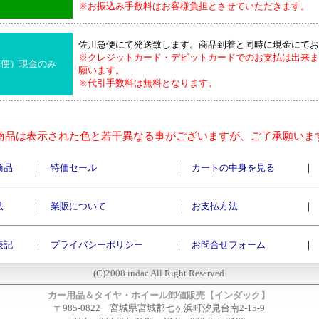
※お振込み手数料はお客様負担とさせていただきます。
佐川急便にて発送致します。商品到着と同時に現金にてお
※クレジットカード・デビットカードでのお支払は出来ま
急便）現金のみ
願います。
※代引手数料は無料となります。
商品は表示された色と若干異なる事がございますが、ご了承願いま
商品
｜
特価セール
｜
カートの中身を見る
｜
法
｜
業販について
｜
お支払方法
｜
表記
｜
プライバシーポリシー
｜
お問合せフォーム
｜
(C)2008 indac All Right Reserved
カー用品＆タイヤ・ホイール卸値販売【インダック】
〒985-0822 宮城県宮城郡七ヶ浜町汐見台南2-15-9