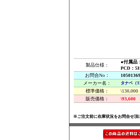
●付属品
製品仕様：
PCD：5
お問合No：
1050136
メーカー名：
タナベ（T
標準価格：
\130,
販売価格：
\93,600
※ご注文前に在庫状況をお問合せ頂