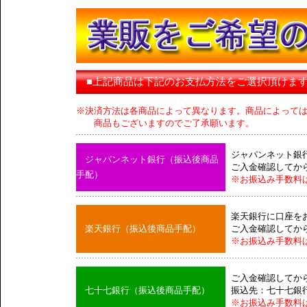
■上記商品は下記のお支払方法をご選択頂けま
※決済方法は各商品によって異なります。商品によって
商品もございますのでご了承願います。
ジャパンネット銀
ジャパンネット銀行（振込後商品
ご入金確認してか
手配）
※お振込み手数料
楽天銀行に口座を
楽天銀行（振込後商品手配）
ご入金確認してか
※お振込み手数料
ご入金確認してか
七十七銀行（振込後商品手配）
振込先：七十七銀
※お振込み手数料