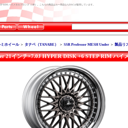
ER DISK +6 STEP RIM ハイメタルブロンズ（1本）。こちらの商品はカー用品ならDACが販売しています。
ルミホイール
＞
タナベ（TANABE）
＞
SSR Professor MESH Under
＞
製品リ
 Under 21インチ×7.0J HYPER DISK +6 STEP R