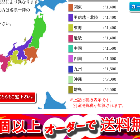
商品により異なります。
関東
：\1,400
の方は各県一律の
。
甲信越・北陸
：\1,400
下さい。
東海
：\1,400
近畿
：\1,400
中国
：\1,500
四国
：\1,600
九州
：\1,600
沖縄
：\7,000
離島
：\4,500
※上記は税抜表示です。
別途消費税が加算されます。