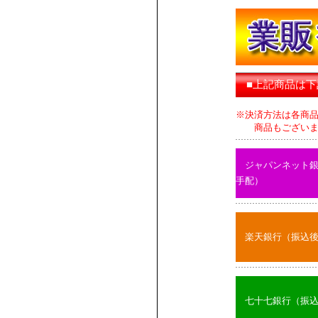
■上記商品は
※決済方法は各商
商品もございます
ジャパンネット
手配）
楽天銀行（振込
七十七銀行（振