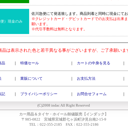
佐川急便にて発送致します。商品到着と同時に現金にてお
※クレジットカード・デビットカードでのお支払は出来ま
急便）現金のみ
願います。
※代引手数料は無料となります。
商品は表示された色と若干異なる事がございますが、ご了承願いま
商品
｜
特価セール
｜
カートの中身を見る
｜
法
｜
業販について
｜
お支払方法
｜
表記
｜
プライバシーポリシー
｜
お問合せフォーム
｜
(C)2008 indac All Right Reserved
カー用品＆タイヤ・ホイール卸値販売【インダック】
〒985-0822 宮城県宮城郡七ヶ浜町汐見台南2-15-9
TEL：022-355-2185 FAX：022-355-2186