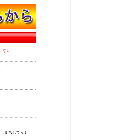
いない
！
しまちしてん）