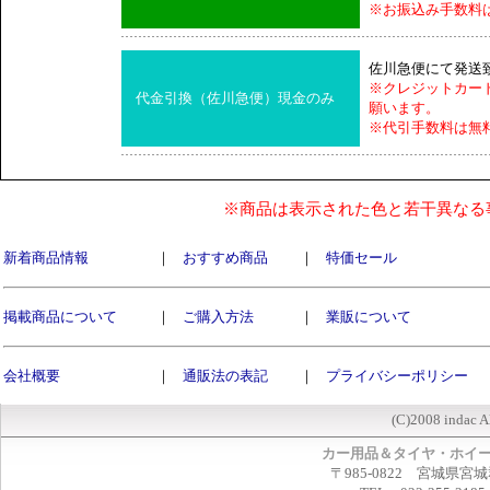
※お振込み手数料
佐川急便にて発送
※クレジットカー
代金引換（佐川急便）現金のみ
願います。
※代引手数料は無
※商品は表示された色と若干異なる
新着商品情報
｜
おすすめ商品
｜
特価セール
掲載商品について
｜
ご購入方法
｜
業販について
会社概要
｜
通販法の表記
｜
プライバシーポリシー
(C)2008 indac A
カー用品＆タイヤ・ホイ
〒985-0822 宮城県宮