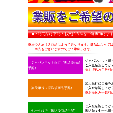
■上記商品は下記のお支払方法をご選択頂けま
※決済方法は各商品によって異なります。商品によって
商品もございますのでご了承願います。
ジャパンネット銀
ジャパンネット銀行（振込後商品
ご入金確認してか
手配）
※お振込み手数料
楽天銀行に口座を
楽天銀行（振込後商品手配）
ご入金確認してか
※お振込み手数料
ご入金確認してか
七十七銀行（振込後商品手配）
振込先：七十七銀