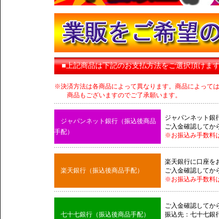
■上記商品は下記のお支払方法をご選択頂けま
※決済方法は各商品によって異なります。商品によって
商品もございますのでご了承願います。
ジャパンネット銀
ジャパンネット銀行（振込後商品
ご入金確認してか
手配）
※お振込み手数料
楽天銀行に口座を
楽天銀行（振込後商品手配）
ご入金確認してか
※お振込み手数料
ご入金確認してか
七十七銀行（振込後商品手配）
振込先：七十七銀