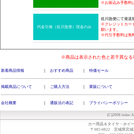
※お振込み手数料
佐川急便にて発送
※クレジットカー
代金引換（佐川急便）現金のみ
願います。
※代引手数料は無
※商品は表示された色と若干異なる
新着商品情報
｜
おすすめ商品
｜
特価セール
掲載商品について
｜
ご購入方法
｜
業販について
会社概要
｜
通販法の表記
｜
プライバシーポリシー
(C)2008 indac A
カー用品＆タイヤ・ホイ
〒985-0822 宮城県宮