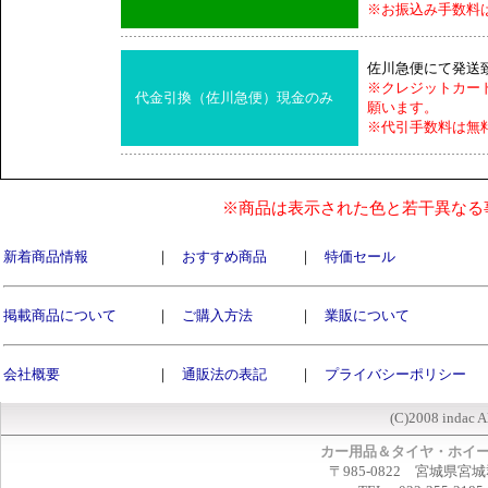
※お振込み手数料
佐川急便にて発送
※クレジットカー
代金引換（佐川急便）現金のみ
願います。
※代引手数料は無
※商品は表示された色と若干異なる
新着商品情報
｜
おすすめ商品
｜
特価セール
掲載商品について
｜
ご購入方法
｜
業販について
会社概要
｜
通販法の表記
｜
プライバシーポリシー
(C)2008 indac A
カー用品＆タイヤ・ホイ
〒985-0822 宮城県宮