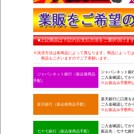
■上記商品は下記のお支払方法をご選択頂けま
※決済方法は各商品によって異なります。商品によって
商品もございますのでご了承願います。
ジャパンネット銀
ジャパンネット銀行（振込後商品
ご入金確認してか
手配）
※お振込み手数料
楽天銀行に口座を
楽天銀行（振込後商品手配）
ご入金確認してか
※お振込み手数料
ご入金確認してか
七十七銀行（振込後商品手配）
振込先：七十七銀