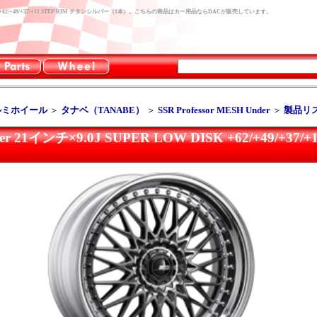
 LOW DISK +62/+49/+37/+11 STEP RIM チタンシルバー（1本）。こちらの商品はカー用品ならDACが販売しています。
ルミホイール
＞
タナベ（TANABE）
＞
SSR Professor MESH Under
＞
製品リ
nder 21インチ×9.0J SUPER LOW DISK +62/+49/+3