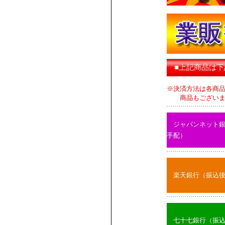
■上記商品は
※決済方法は各商
商品もございます
ジャパンネット
手配）
楽天銀行（振込
七十七銀行（振