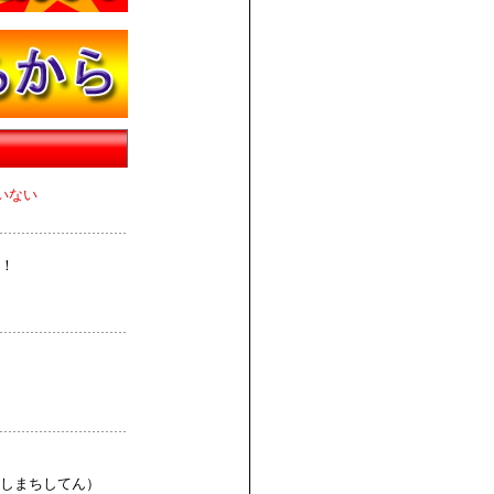
いない
！
しまちしてん）