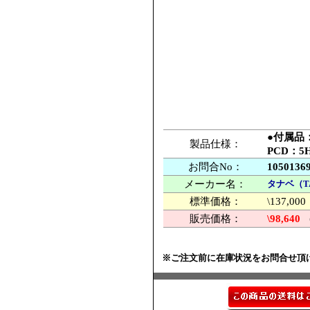
●付属品
製品仕様：
PCD：5
お問合No：
1050136
メーカー名：
タナベ（T
標準価格：
\137,
販売価格：
\98,640
※ご注文前に在庫状況をお問合せ頂