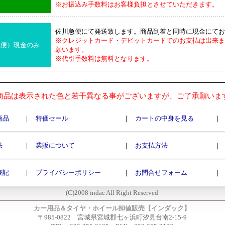
※お振込み手数料はお客様負担とさせていただきます。
佐川急便にて発送致します。商品到着と同時に現金にてお
※クレジットカード・デビットカードでのお支払は出来ま
急便）現金のみ
願います。
※代引手数料は無料となります。
商品は表示された色と若干異なる事がございますが、ご了承願いま
商品
｜
特価セール
｜
カートの中身を見る
｜
法
｜
業販について
｜
お支払方法
｜
表記
｜
プライバシーポリシー
｜
お問合せフォーム
｜
(C)2008 indac All Right Reserved
カー用品＆タイヤ・ホイール卸値販売【インダック】
〒985-0822 宮城県宮城郡七ヶ浜町汐見台南2-15-9