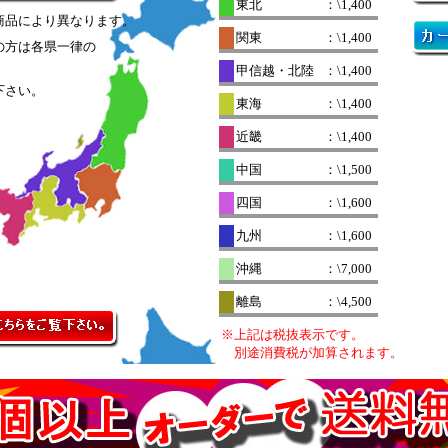
東北
：\1,400
商品により異なります。
関東
：\1,400
の方は各県一律の
。
甲信越・北陸
：\1,400
下さい。
東海
：\1,400
近畿
：\1,400
中国
：\1,500
四国
：\1,600
九州
：\1,600
沖縄
：\7,000
離島
：\4,500
※上記は税抜表示です。
別途消費税が加算されます。