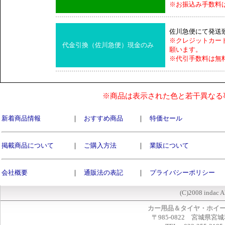
※お振込み手数料
佐川急便にて発送
※クレジットカー
代金引換（佐川急便）現金のみ
願います。
※代引手数料は無
※商品は表示された色と若干異なる
新着商品情報
｜
おすすめ商品
｜
特価セール
掲載商品について
｜
ご購入方法
｜
業販について
会社概要
｜
通販法の表記
｜
プライバシーポリシー
(C)2008 indac A
カー用品＆タイヤ・ホイ
〒985-0822 宮城県宮