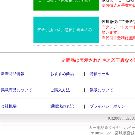
※お振込み手数料
佐川急便にて発送
※クレジットカー
代金引換（佐川急便）現金のみ
願います。
※代引手数料は無
※商品は表示された色と若干異なる
新着商品情報
｜
おすすめ商品
｜
特価セール
掲載商品について
｜
ご購入方法
｜
業販について
会社概要
｜
通販法の表記
｜
プライバシーポリシー
(C)2008 indac A
カー用品＆タイヤ・ホイ
〒985-0822 宮城県宮