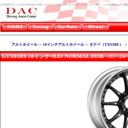
GTX01RS 18インチ×8.0J NORMAL DISK +37/+24/+11 STEP RIM プリズムダークガンメタ（1本）。こちらの商品は
アルミホイール
＞
18インチアルミホイール
＞
タナベ（TANABE）
GTX01RS 18インチ×8.0J NORMAL DISK +37/