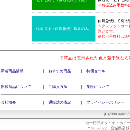
※お振込み手数料
佐川急便にて発送
※クレジットカー
代金引換（佐川急便）現金のみ
願います。
※代引手数料は無
※商品は表示された色と若干異なる
新着商品情報
｜
おすすめ商品
｜
特価セール
掲載商品について
｜
ご購入方法
｜
業販について
会社概要
｜
通販法の表記
｜
プライバシーポリシー
(C)2008 indac A
カー用品＆タイヤ・ホイ
〒985-0822 宮城県宮