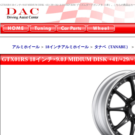
GTX01RS 18インチ×9.0J MIDIUM DISK +41/+29/+16/+3/-9 STEP RIM プリズムダークガンメタ（1本）。こちら
アルミホイール
＞
18インチアルミホイール
＞
タナベ（TANABE）
GTX01RS 18インチ×9.0J MIDIUM DISK +41/+