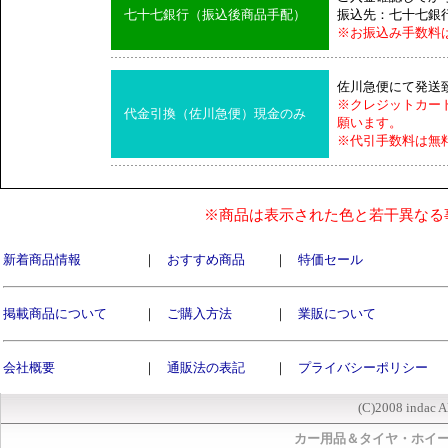
七十七銀行（振込後商品手配）
振込先：七十七銀
※お振込み手数料
佐川急便にて発送
※クレジットカー
代金引換（佐川急便）現金のみ
願います。
※代引手数料は無
※商品は表示された色と若干異なる
新着商品情報
｜
おすすめ商品
｜
特価セール
掲載商品について
｜
ご購入方法
｜
業販について
会社概要
｜
通販法の表記
｜
プライバシーポリシー
(C)2008 indac A
カー用品＆タイヤ・ホイ